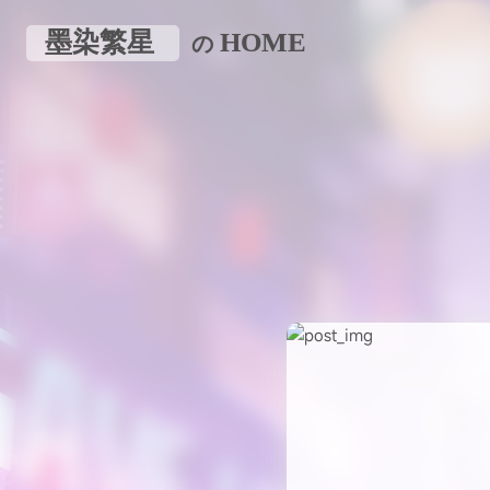
墨染繁星
HOME
の