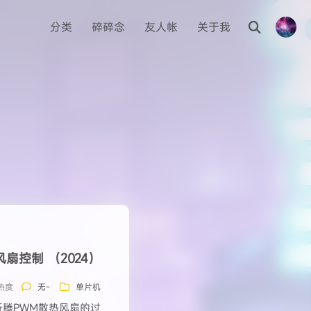
分类
碎碎念
友人帐
关于我
扇控制 （2024）
 热度
无~
单片机
腾PWM散热风扇的过