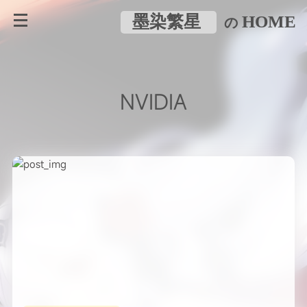
墨染繁星
HOME
の
NVIDIA