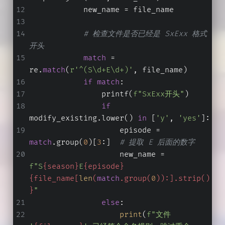
            new_name = file_name
# 检查文件是否已经是 SxExx 格式
开头
match
 = 
re.
match
(
r'^(S\d+E\d+)'
, file_name)
if
match
:
                printf(
f"SxExx开头"
)
if
modify_existing.lower() 
in
 [
'y'
, 
'yes'
]:
                    episode = 
match
.group(
0
)[
3
:]  
# 提取 E 后面的数字
                    new_name = 
f"S
{season}
E
{episode}
{file_name[
len
(
match
.group(
0
)):].strip()
}
"
else
:
print
(
f"文件 