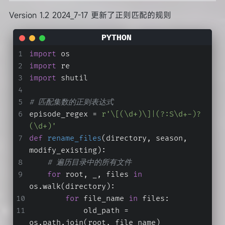
Version 1.2 2024_7-17 更新了正则匹配的规则
import
 os
import
 re
import
 shutil
# 匹配集数的正则表达式
episode_regex = 
r'\[(\d+)\]|(?:S\d+-)?
(\d+)'
def
rename_files
(
directory, season, 
modify_existing
):
# 遍历目录中的所有文件
for
 root, _, files 
in
os.walk(directory):
for
 file_name 
in
 files:
            old_path = 
os.path.join(root, file_name)