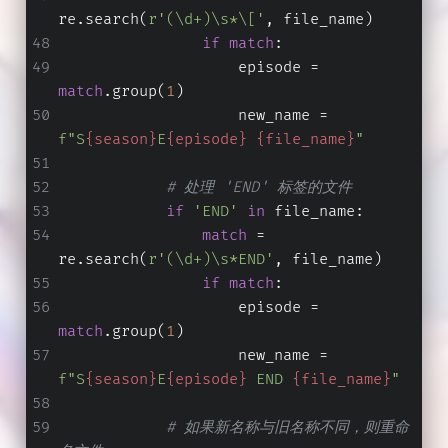
re.search(
r'(\d+)\s*\['
, file_name)
if
match
:
                    episode = 
match
.group(
1
)
                    new_name = 
f"S
{season}
E
{episode}
{file_name}
"
# 处理 'END' 标签的文件
if
'END'
in
 file_name:
match
 = 
re.search(
r'(\d+)\s*END'
, file_name)
if
match
:
                    episode = 
match
.group(
1
)
                    new_name = 
f"S
{season}
E
{episode}
 END 
{file_name}
"
# 如果新名称与旧名称不同，则重命