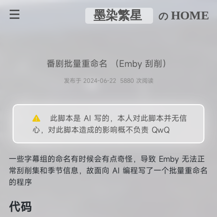
墨染繁星
HOME
の
番剧批量重命名 （Emby 刮削）
发布于 2024-06-22 5880 次阅读
此脚本是 AI 写的，本人对此脚本并无信
心，对此脚本造成的影响概不负责 QwQ
一些字幕组的命名有时候会有点奇怪，导致 Emby 无法正
常刮削集和季节信息，故面向 AI 编程写了一个批量重命名
的程序
代码