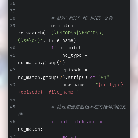
# 处理 NCOP 和 NCED 文件
            nc_match = 
re.search(
r'(\bNCOP\b|\bNCED\b)
(\s*\d*)'
, file_name)
if
 nc_match:
                nc_type = 
nc_match.group(
1
)
                episode = 
nc_match.group(
2
).strip() 
or
"01"
                new_name = 
f"
{nc_type}
{episode}
{file_name}
"
# 处理包含集数但不在方括号内的文
件
if
not
match
and
not
nc_match:
match
 = 