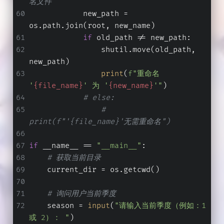
名文件
            new_path = 
os.path.join(root, new_name)
if
 old_path != new_path:
                shutil.move(old_path, 
new_path)
print
(
f"重命名 
'
{file_name}
' 为 '
{new_name}
'"
)
# else:
# 
print(f"'{file_name}'无需重命名")
if
 __name__ == 
"__main__"
:
# 获取当前目录
    current_dir = os.getcwd()
# 询问用户当前季度
    season = 
input
(
"请输入当前季度（例如：1 
或 2）： "
)