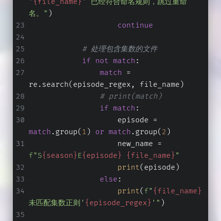
'
{file_name}
' 已经符合命名规则，跳过重命
名。"
)
continue
# 处理包含集数的文件
if
not
match
:
match
 = 
re.search(episode_regex, file_name)
# print(match)
if
match
:
                    episode = 
match
.group(
1
) 
or
match
.group(
2
)
                    new_name = 
f"S
{season}
E
{episode}
{file_name}
"
print
(episode)
else
:
print
(
f"
{file_name}
未匹配集数正则'
{episode_regex}
'"
)