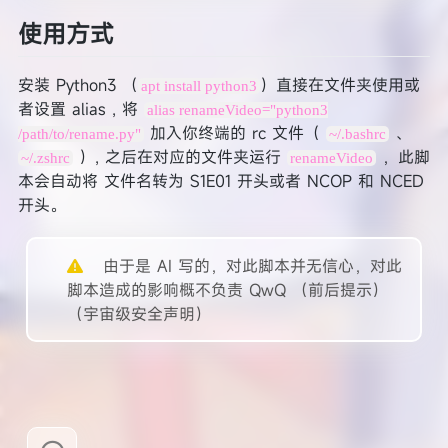
使用方式
安装 Python3 （
）直接在文件夹使用或
apt install python3
者设置 alias , 将
alias renameVideo="python3
加入你终端的 rc 文件（
、
/path/to/rename.py"
~/.bashrc
）, 之后在对应的文件夹运行
，此脚
~/.zshrc
renameVideo
本会自动将 文件名转为 S1E01 开头或者 NCOP 和 NCED
开头。
由于是 AI 写的，对此脚本并无信心，对此
脚本造成的影响概不负责 QwQ （前后提示）
（宇宙级安全声明）