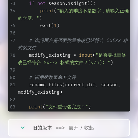
if
not
 season.isdigit():
print
(
"输入的季度不是数字，请输入正确
的季度。"
)
        exit(
1
)
# 询问用户是否要批量修改已经符合 SxExx 格
式的文件
    modify_existing = 
input
(
"是否要批量修
改已经符合 SxExx 格式的文件？(y/n): "
)
# 调用函数重命名文件
    rename_files(current_dir, season, 
modify_existing)
print
(
"文件重命名完成！"
)
旧的版本
==>
展开 / 收起