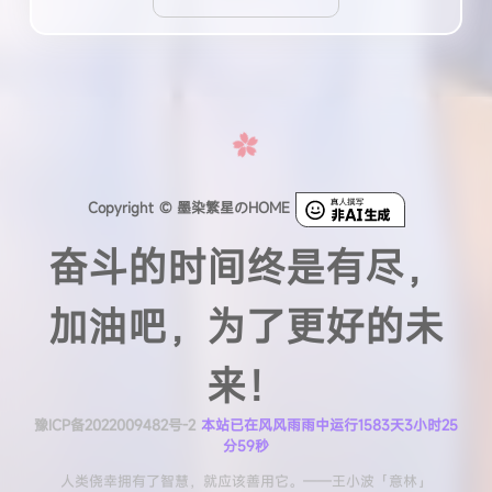
Copyright © 墨染繁星のHOME
奋斗的时间终是有尽，
加油吧，为了更好的未
来！
豫ICP备2022009482号-2
本站已在风风雨雨中运行1583天3小时26
分1秒
人类侥幸拥有了智慧，就应该善用它。——王小波「意林」